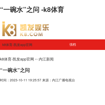
“一碗水”之问 -k8体育
k8体育-凯发app官网
强档
››
k8体育-凯发app官网
内江新闻
“一碗水”之问
时间：2023-10-11 19:25:57 来源：内江广播电视台