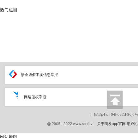
热门栏目
涉企虚假不实信息举报
网络侵权举报
川预审p4fd-r04f-062d-80
@ 2005 - 2022 www.scnj.tv
关于凯发app官网
用户协
网站地图