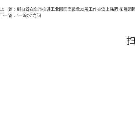
上一篇：
邹自景在全市推进工业园区高质量发展工作会议上强调 拓展园区
下一篇：
“一碗水”之问
扫