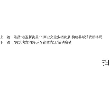
上一篇：
隆昌“港盈新街里”：商业文旅多栖发展 构建县域消费新格局
下一篇：
“共筑满意消费·乐享甜蜜内江”活动启动
扫