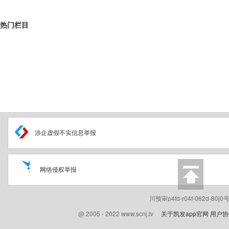
热门栏目
涉企虚假不实信息举报
网络侵权举报
川预审p4fd-r04f-062d-80
@ 2005 - 2022 www.scnj.tv
关于凯发app官网
用户协