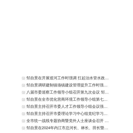
邹自景在开展巡河工作时强调 扛起治水管水政治责任 持续改善内江水环境质量
邹自景调研建制镇场镇建设管理提升工作时强调 实施场镇提升行动 切实在“管理”上下功夫 不断改善和提升居民生产生活环境
八届市委巡察工作领导小组召开第九次会议 邹自景主持会议并讲话
邹自景在全市优化营商环境工作领导小组第七次全体会议上强调 优服务降成本 锻长板补短板 进一步提升经营主体满意度获得感 李丹主持 戴震 康俊出席
邹自景主持召开市委人才工作领导小组会议强调 以人才之兴推动新时代内江振兴崛起 李丹出席
邹自景主持召开市委理论学习中心组党纪学习教育专题学习会强调 深入学习贯彻习近平总书记重要论述 把学习教育成效转化为推动内江发展的强大动力 李丹 康俊参加
全市统一战线专题协商暨党外人士座谈会召开 征求对市委八届八次全会文件及推动内江产业结构提质升级的意见建议 邹自景主持并讲话 李丹 康俊出席
邹自景在2024年内江市总河长、林长、田长暨耕地保护工作领导小组第一次全体会议上强调 抓严抓实河湖长制林长制田长制各项工作 加快建设美丽内江 坚决守牢耕地保护红线 李丹主持 康俊出席