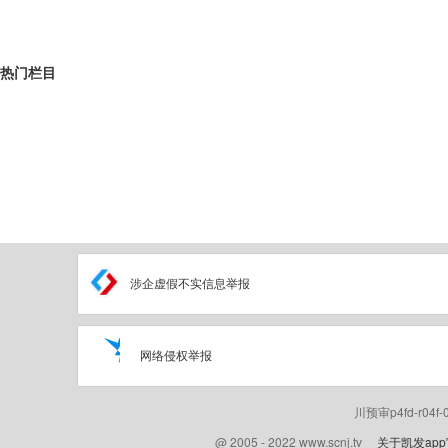
热门栏目
涉企虚假不实信息举报
网络侵权举报
川预审p4fd-r04f
@ 2005 - 2022 www.scnj.tv
关于凯发ap