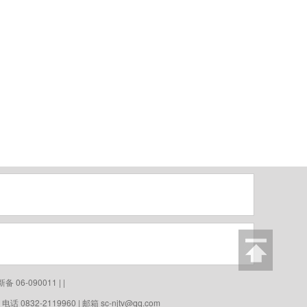
06-090011 | |
0832-2119960 | 邮箱
sc-njtv@qq.com