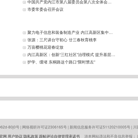
中国共产党内江市第八届委员会第八次全体会议决议
市委常委会召开会议
聚力电子信息和装备制造产业 内江高新区集中签约一批项目 邹自景出席并见证签约
张源：三尺讲台守初心 廿三春秋育桃李
万亩樱桃花迎春绽放
内江高新区：创新“三红社区”治理模式 提升基层治理水平
护学、缓堵 东桐路这个路口“限时禁左”
-062d-80j0号 | 网络视听许可证2306165号 | 新闻信息服务许可证51120210005号 | 川新备 
p官网
用户协议
隐私政策
跟帖评论自律管理承诺书
涉本网站违法和不良信息举报： | 电话 