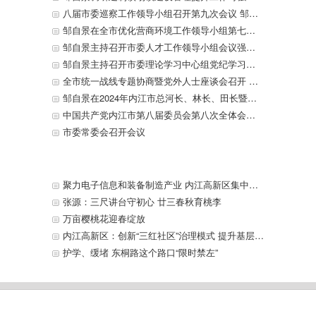
八届市委巡察工作领导小组召开第九次会议 邹自景主持会议并讲话
邹自景在全市优化营商环境工作领导小组第七次全体会议上强调 优服务降成本 锻长板补短板 进一步提升经营主体满意度获得感 李丹主持 戴震 康俊出席
邹自景主持召开市委人才工作领导小组会议强调 以人才之兴推动新时代内江振兴崛起 李丹出席
邹自景主持召开市委理论学习中心组党纪学习教育专题学习会强调 深入学习贯彻习近平总书记重要论述 把学习教育成效转化为推动内江发展的强大动力 李丹 康俊参加
全市统一战线专题协商暨党外人士座谈会召开 征求对市委八届八次全会文件及推动内江产业结构提质升级的意见建议 邹自景主持并讲话 李丹 康俊出席
邹自景在2024年内江市总河长、林长、田长暨耕地保护工作领导小组第一次全体会议上强调 抓严抓实河湖长制林长制田长制各项工作 加快建设美丽内江 坚决守牢耕地保护红线 李丹主持 康俊出席
中国共产党内江市第八届委员会第八次全体会议决议
市委常委会召开会议
聚力电子信息和装备制造产业 内江高新区集中签约一批项目 邹自景出席并见证签约
张源：三尺讲台守初心 廿三春秋育桃李
万亩樱桃花迎春绽放
内江高新区：创新“三红社区”治理模式 提升基层治理水平
护学、缓堵 东桐路这个路口“限时禁左”