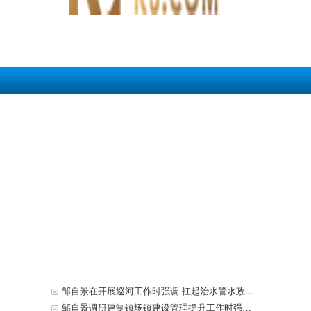
邹自景在开展巡河工作时强调 扛起治水管水政治责任 持续改善内江水环境质量
邹自景调研建制镇场镇建设管理提升工作时强调 实施场镇提升行动 切实在“管理”上下功夫 不断改善和提升居民生产生活环境