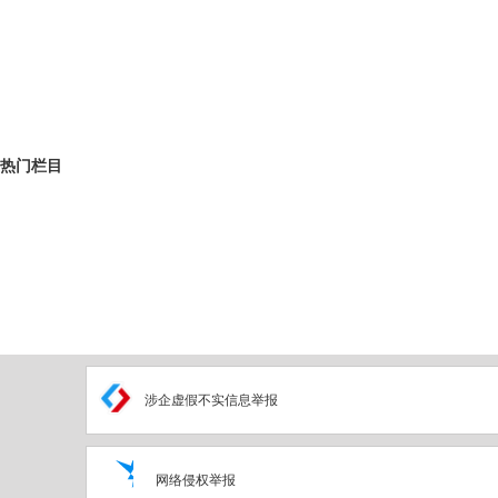
热门栏目
涉企虚假不实信息举报
网络侵权举报