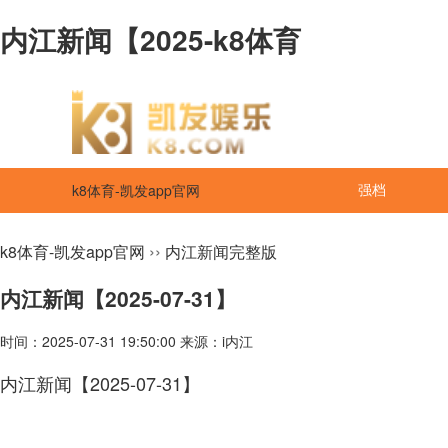
内江新闻【2025-k8体育
k8体育-凯发app官网
强档
››
k8体育-凯发app官网
内江新闻完整版
内江新闻【2025-07-31】
时间：2025-07-31 19:50:00 来源：i内江
内江新闻【2025-07-31】