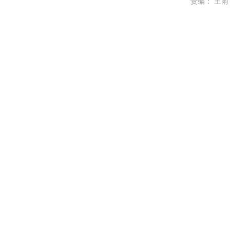
责编：
王雨