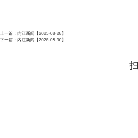
上一篇：
内江新闻【2025-08-28】
下一篇：
内江新闻【2025-08-30】
扫