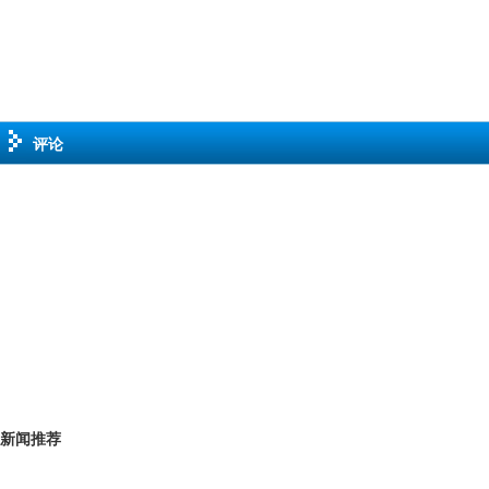
评论
新闻推荐