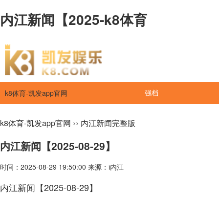
内江新闻【2025-k8体育
k8体育-凯发app官网
强档
››
k8体育-凯发app官网
内江新闻完整版
内江新闻【2025-08-29】
时间：2025-08-29 19:50:00 来源：i内江
内江新闻【2025-08-29】