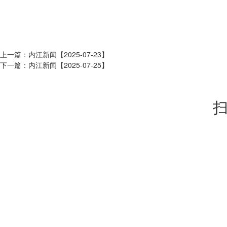
上一篇：
内江新闻【2025-07-23】
下一篇：
内江新闻【2025-07-25】
扫