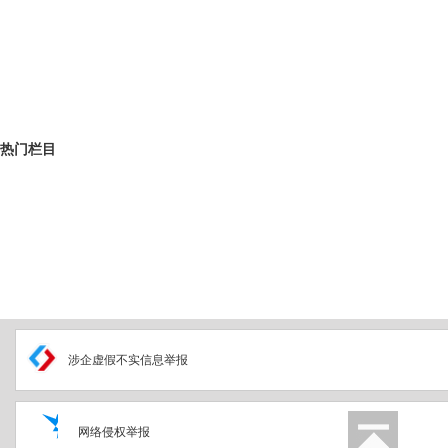
热门栏目
涉企虚假不实信息举报
网络侵权举报