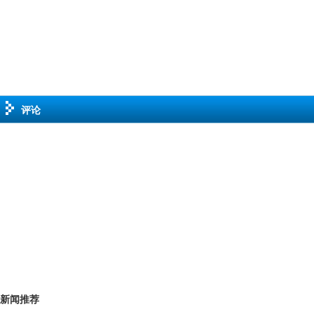
评论
新闻推荐