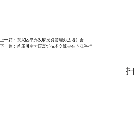
上一篇：
东兴区举办政府投资管理办法培训会
下一篇：
首届川南渝西烹饪技术交流会在内江举行
扫