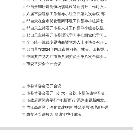
邹自景调研建制镇场镇建设管理提升工作时强调 实施场镇提升行动 切实在“管理”上下功夫 不断改善和提升居民生产生活环境
八届市委巡察工作领导小组召开第九次会议 邹自景主持会议并讲话
邹自景在全市优化营商环境工作领导小组第七次全体会议上强调 优服务降成本 锻长板补短板 进一步提升经营主体满意度获得感 李丹主持 戴震 康俊出席
邹自景主持召开市委人才工作领导小组会议强调 以人才之兴推动新时代内江振兴崛起 李丹出席
邹自景主持召开市委理论学习中心组党纪学习教育专题学习会强调 深入学习贯彻习近平总书记重要论述 把学习教育成效转化为推动内江发展的强大动力 李丹 康俊参加
全市统一战线专题协商暨党外人士座谈会召开 征求对市委八届八次全会文件及推动内江产业结构提质升级的意见建议 邹自景主持并讲话 李丹 康俊出席
邹自景在2024年内江市总河长、林长、田长暨耕地保护工作领导小组第一次全体会议上强调 抓严抓实河湖长制林长制田长制各项工作 加快建设美丽内江 坚决守牢耕地保护红线 李丹主持 康俊出席
中国共产党内江市第八届委员会第八次全体会议决议
市委常委会召开会议
市委常委会召开会议
市委常委会召开（扩大）会议 专题传达学习省委十二届八次全会精神 安排部署贯彻落实工作
市政府新闻办举行“向‘新’而行”系列主题新闻发布会内江经开区专场
内江高新区：深化党建联建 共筑基层治理新格局
防艾科普进校园 健康守护伴成长