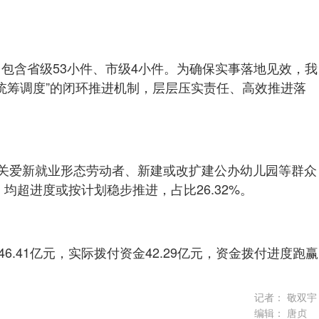
中包含省级53小件、市级4小件。为确保实事落地见效，我
统筹调度”的闭环推进机制，层层压实责任、高效推进落
梯、关爱新就业形态劳动者、新建或改扩建公办幼儿园等群众
超进度或按计划稳步推进，占比26.32%。
46.41亿元，实际拨付资金42.29亿元，资金拨付进度跑赢
记者：
敬双宇
编辑：
唐贞