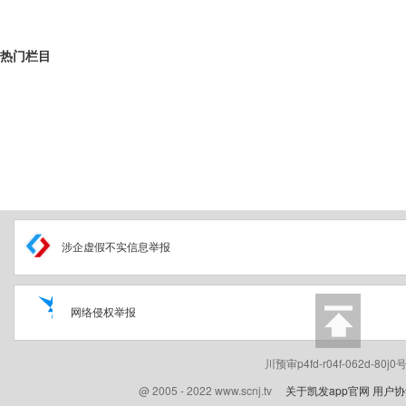
热门栏目
涉企虚假不实信息举报
网络侵权举报
川预审p4fd-r04f-062d-80
@ 2005 - 2022 www.scnj.tv
关于凯发app官网
用户协