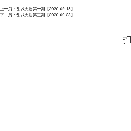
上一篇：
甜城天盾第一期【2020-09-18】
下一篇：
甜城天盾第三期【2020-09-28】
扫