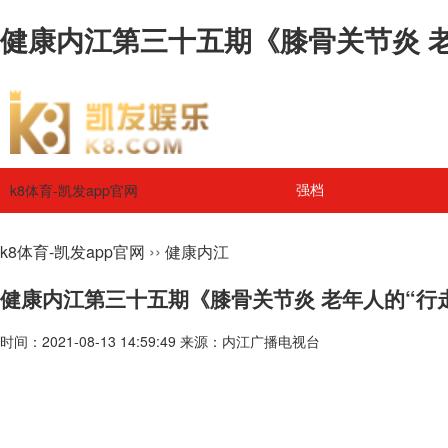
健康内江第三十五期《膝骨关节炎 老年
k8体育-凯发app官网
强档
››
k8体育-凯发app官网
健康内江
健康内江第三十五期《膝骨关节炎 老年人的“行
时间：2021-08-13 14:59:49 来源：内江广播电视台