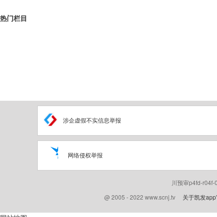
热门栏目
涉企虚假不实信息举报
网络侵权举报
川预审p4fd-r04f
@ 2005 - 2022 www.scnj.tv
关于凯发ap