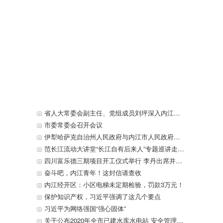
省人大常委会副主任、党组成员刘坪深入内江开展执法检查
市委常委会召开会议
伊犁哈萨克自治州人民政府与内江市人民政府签署战略合作框架协议
范长江流动大讲堂“长江自有后来人”专题巡讲走进东兴区
四川富乐德三期项目开工仪式举行 李丹出席并宣布开工 贺贤汉致辞
奋斗吧，内江青年！这封信请查收
内江经开区：小区电梯未定期检验，罚款3万元！
保护知识产权，习近平强调了这几个要点
习近平为网络强国“强心固体”
关于公布2020年全市已建水库水电站 安全管理和安全度汛责任人名单的通告