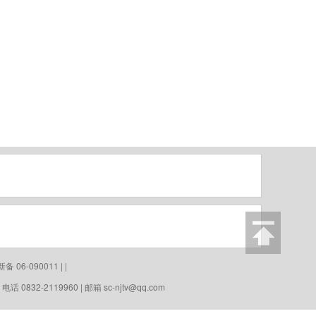
06-090011 | |
0832-2119960 | 邮箱
sc-njtv@qq.com