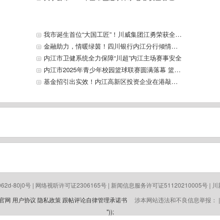
我市诞生首位“大国工匠”！川威集团江勇荣获全国总工会认定
金融助力，情暖绿茵！四川银行内江分行倾情护航“川超”内江主场首战
内江市卫健系统全力保障“川超”内江主场赛事安全
内江市2025年青少年校园篮球联赛圆满落幕 篮球少年展青春风采
基金招引出实效！内江高新区投资企业在港敲钟上市
-062d-80j0号 | 网络视听许可证2306165号 | 新闻信息服务许可证51120210005号 | 川新备 
p官网
用户协议
隐私政策
跟帖评论自律管理承诺书
涉本网站违法和不良信息举报： | 电话 
"));