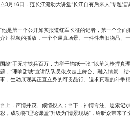
△3月16日，范长江流动大讲堂“长江自有后来人”专题
“他是第一个公开如实报道红军长征的记者，第一个全面
介》视频的播放，一个个逼真场景、一件件老旧物品、一
围绕“手无寸铁兵百万，力举千钧纸一张”“以笔为枪捍真
题，“理响甜城”宣讲队队员依次走上舞台、融入情景，
事，生动展现其正直立身的可贵品行、追求真理的斗争
台上，声情并茂、倾情投入；台下，神情专注、思索记
彩，成功将“理论课堂”升级为“情景现场”，给听众带