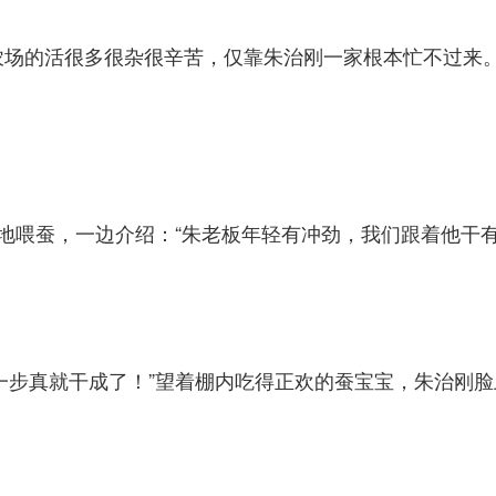
农场的活很多很杂很辛苦，仅靠朱治刚一家根本忙不过来
地喂蚕，一边介绍：“朱老板年轻有冲劲，我们跟着他干有
一步真就干成了！”望着棚内吃得正欢的蚕宝宝，朱治刚