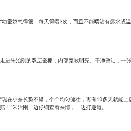
“幼蚕娇气得很，每天得喂3次，而且不能喂沾有露水或
走进朱治刚的双层蚕棚，内部宽敞明亮、干净整洁，一张
“现在小蚕长势不错，个个均匀健壮，再有10多天就能上
赔！”朱治刚一边仔细查看蚕情，一边打趣道。