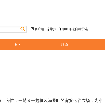
客户端
举报
跟帖评论自律承诺
县区
理论
来回奔忙，一趟又一趟将装满桑叶的背篓运往农场，为小