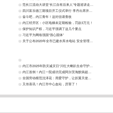
范长江流动大讲堂“长江自有后来人”专题巡讲走进东兴区
四川富乐德三期项目开工仪式举行 李丹出席并宣布开工 贺贤汉致辞
奋斗吧，内江青年！这封信请查收
内江经开区：小区电梯未定期检验，罚款3万元！
保护知识产权，习近平强调了这几个要点
习近平为网络强国“强心固体”
关于公布2020年全市已建水库水电站 安全管理和安全度汛责任人名单的通告
内江市2025年防灾减灾日“川红大喇叭生命守护工程”项目地震应急演练暨设备捐赠仪式举行
内江首例！内江一院成功完成阿尔茨海默病超显微手术治疗
全国劳动模范沈泽花：用爱守护，让折翼天使重新翱翔
又传喜讯！内江市中心血站，厉害了！