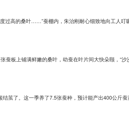
温度过高的桑叶……”蚕棚内，朱治刚耐心细致地向工人叮
张蚕板上铺满鲜嫩的桑叶，幼蚕在叶片间大快朵颐，“沙
簇结茧了。这一季养了7.5张蚕种，预计能产出400公