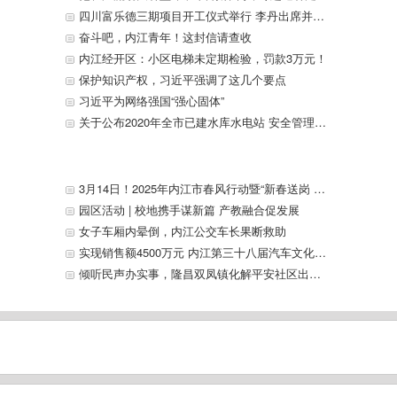
四川富乐德三期项目开工仪式举行 李丹出席并宣布开工 贺贤汉致辞
奋斗吧，内江青年！这封信请查收
内江经开区：小区电梯未定期检验，罚款3万元！
保护知识产权，习近平强调了这几个要点
习近平为网络强国“强心固体”
关于公布2020年全市已建水库水电站 安全管理和安全度汛责任人名单的通告
3月14日！2025年内江市春风行动暨“新春送岗 就在内江”专场招聘活动将在万达广场一号门举行——
园区活动 | 校地携手谋新篇 产教融合促发展
女子车厢内晕倒，内江公交车长果断救助
实现销售额4500万元 内江第三十八届汽车文化周圆满收官
倾听民声办实事，隆昌双凤镇化解平安社区出行难题