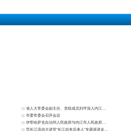
省人大常委会副主任、党组成员刘坪深入内江开展执法检查
市委常委会召开会议
伊犁哈萨克自治州人民政府与内江市人民政府签署战略合作框架协议
范长江流动大讲堂“长江自有后来人”专题巡讲走进东兴区