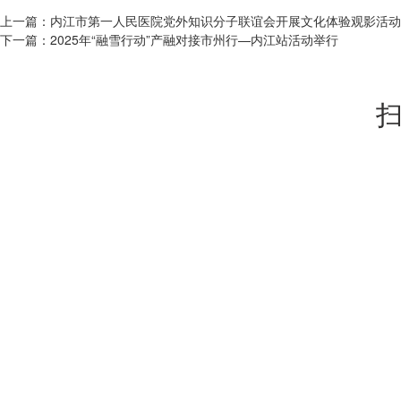
上一篇：
内江市第一人民医院党外知识分子联谊会开展文化体验观影活动
下一篇：
2025年“融雪行动”产融对接市州行—内江站活动举行
扫