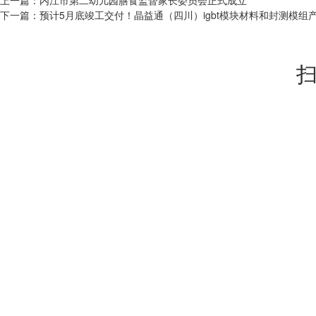
上一篇：
内江市第二幼儿园膳食监督家长委员会正式成立
下一篇：
预计5月底竣工交付！晶益通（四川）igbt模块材料和封测模组
扫