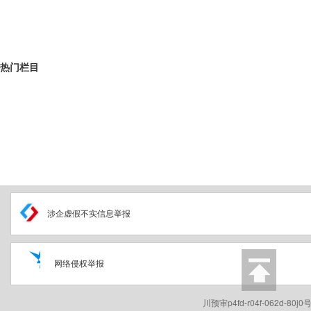
热门栏目
涉企虚假不实信息举报
网络侵权举报
川预审p4fd-r04f-062d-80