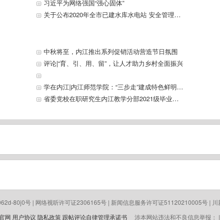
习近平为网络强国“强心固体”
关于公布2020年全市已建水库水电站 安全管理和安全度汛责任人名单的通告
中秋将至，内江推出系列促销活动营造节日氛围
评论|“育、引、用、留”，让人才助力乡村全面振兴
学在内江|内江师范学院：“三步走”建成特色鲜明、优势突出的高水平师范大学
省委党校在职研究生内江教学分部2021级毕业典礼暨2024级开学典礼举行
-062d-80j0号 | 网络视听许可证2306165号 | 新闻信息服务许可证51120210005号 | 川新备 
p官网
用户协议
隐私政策
跟帖评论自律管理承诺书
涉本网站违法和不良信息举报： | 电话 