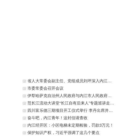
省人大常委会副主任、党组成员刘坪深入内江开展执法检查
市委常委会召开会议
伊犁哈萨克自治州人民政府与内江市人民政府签署战略合作框架协议
范长江流动大讲堂“长江自有后来人”专题巡讲走进东兴区
四川富乐德三期项目开工仪式举行 李丹出席并宣布开工 贺贤汉致辞
奋斗吧，内江青年！这封信请查收
内江经开区：小区电梯未定期检验，罚款3万元！
保护知识产权，习近平强调了这几个要点