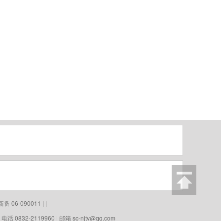
06-090011 | |
0832-2119960 | 邮箱
sc-njtv@qq.com