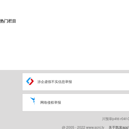
热门栏目
涉企虚假不实信息举报
网络侵权举报
川预审p4fd-r04f
@ 2005 - 2022 www.scnj.tv
关于凯发ap