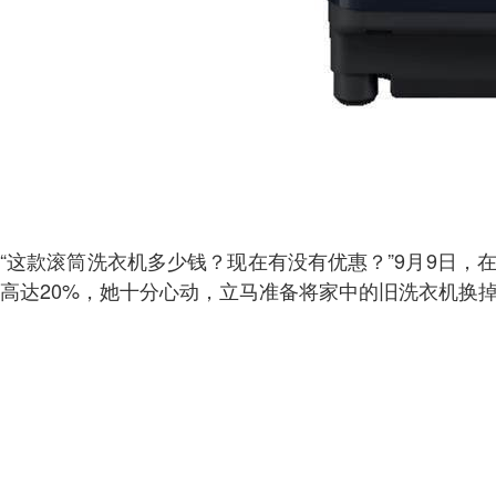
“这款滚筒洗衣机多少钱？现在有没有优惠？”9月9日
高达20%，她十分心动，立马准备将家中的旧洗衣机换