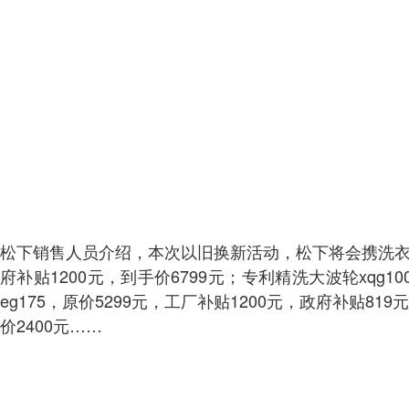
松下销售人员介绍，本次以旧换新活动，松下将会携洗衣机等
府补贴1200元，到手价6799元；专利精洗大波轮xqg100
eg175，原价5299元，工厂补贴1200元，政府补贴819
价2400元……