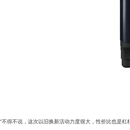
“不得不说，这次以旧换新活动力度很大，性价比也是杠