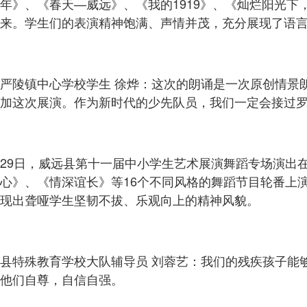
年》、《春天—威远》、《我的1919》、《灿烂阳光下
来。学生们的表演精神饱满、声情并茂，充分展现了语
严陵镇中心学校学生 徐烨：这次的朗诵是一次原创情景
加这次展演。作为新时代的少先队员，我们一定会接过
29日，威远县第十一届中小学生艺术展演舞蹈专场演出
心》、《情深谊长》等16个不同风格的舞蹈节目轮番上
现出聋哑学生坚韧不拔、乐观向上的精神风貌。
县特殊教育学校大队辅导员 刘蓉艺：我们的残疾孩子能
他们自尊，自信自强。