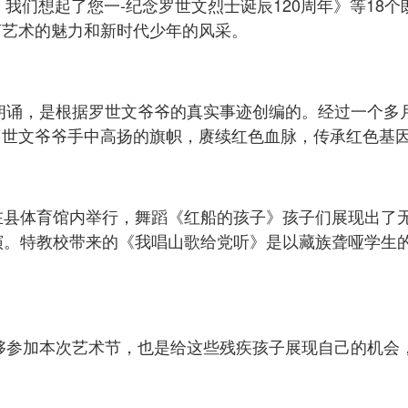
，我们想起了您一-纪念罗世文烈士诞辰120周年》等1
言艺术的魅力和新时代少年的风采。
朗诵，是根据罗世文爷爷的真实事迹创编的。经过一个多
罗世文爷爷手中高扬的旗帜，赓续红色血脉，传承红色基
在县体育馆内举行，舞蹈《红船的孩子》孩子们展现出了
演。特教校带来的《我唱山歌给党听》是以藏族聋哑学生
够参加本次艺术节，也是给这些残疾孩子展现自己的机会