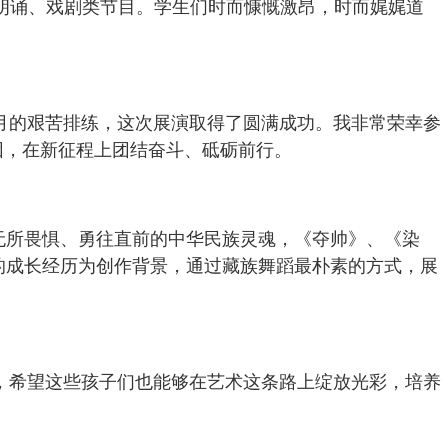
8个朗诵、戏剧类节目。学生们时而慷慨激昂，时而娓娓道
月的艰苦排练，这次展演取得了圆满成功。我非常荣幸参
因，在新征程上团结奋斗、砥砺前行。
无所畏惧、勇往直前的中华民族灵魂，《夺帅》、《染
的成长经历为创作背景，通过藏族舞蹈最朴素的方式，展
，希望这些孩子们也能够在艺术这条路上绽放光彩，培养