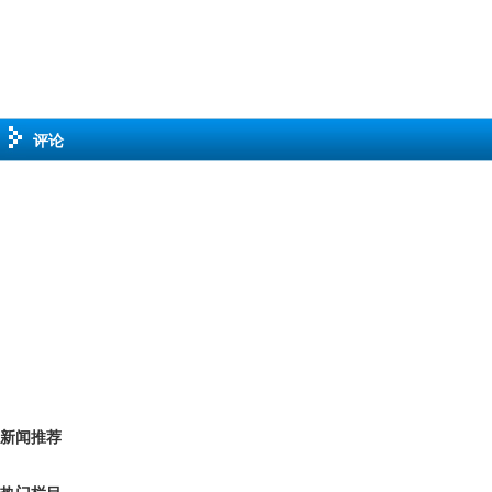
评论
新闻推荐
热门栏目