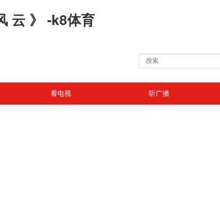
云 》 -k8体育
看电视
听广播