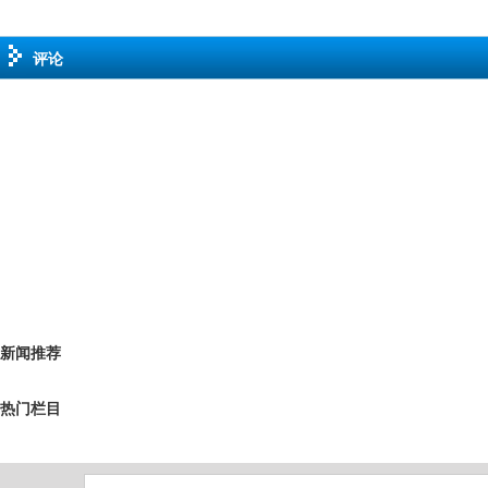
评论
新闻推荐
热门栏目