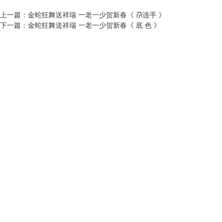
上一篇：
金蛇狂舞送祥瑞 一老一少贺新春《 尕连手 》
下一篇：
金蛇狂舞送祥瑞 一老一少贺新春《 底 色 》