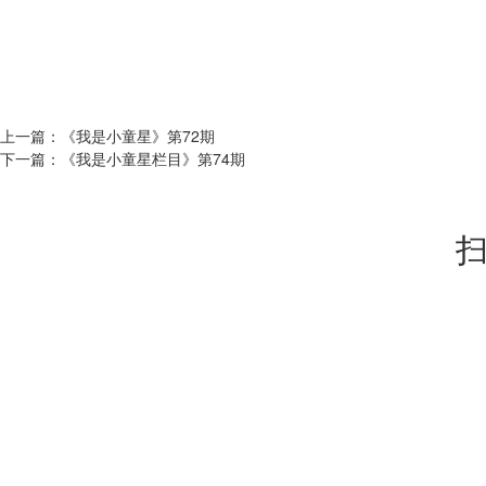
上一篇：
《我是小童星》第72期
下一篇：
《我是小童星栏目》第74期
扫