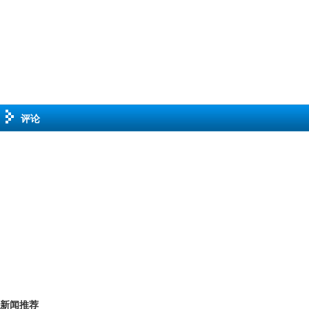
评论
新闻推荐