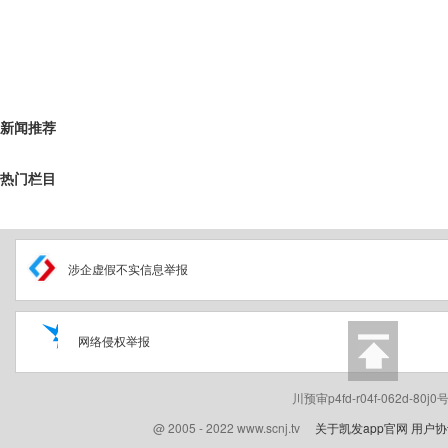
新闻推荐
热门栏目
涉企虚假不实信息举报
网络侵权举报
川预审p4fd-r04f-062d-80
@ 2005 - 2022 www.scnj.tv
关于凯发app官网
用户协