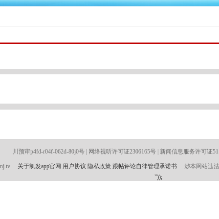
川预审p4fd-r04f-062d-80j0号 | 网络视听许可证2306165号 | 新闻信息服务许可证5112021
cnj.tv
关于凯发app官网
用户协议
隐私政策
跟帖评论自律管理承诺书
涉本网站违法和不良
"));